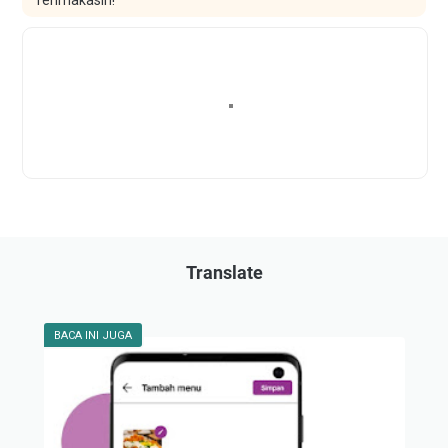
Terimakasih!
Translate
BACA INI JUGA