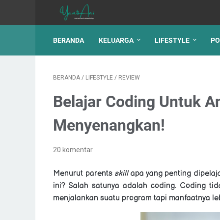
BERANDA
KELUARGA
LIFESTYLE
PO
BERANDA
/
LIFESTYLE
/
REVIEW
Belajar Coding Untuk A
Menyenangkan!
20 komentar
Menurut parents
skill
apa yang penting dipelajar
ini? Salah satunya adalah coding. Coding t
menjalankan suatu program tapi manfaatnya lebi