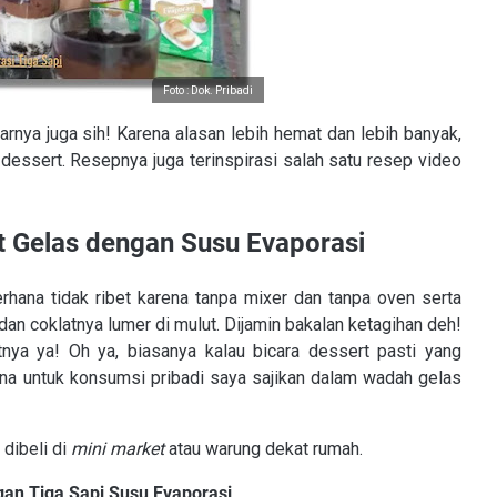
Foto : Dok. Pribadi
rnya juga sih! Karena alasan lebih hemat dan lebih banyak,
essert. Resepnya juga terinspirasi salah satu resep video
rt Gelas dengan Susu Evaporasi
hana tidak ribet karena tanpa mixer dan tanpa oven serta
an coklatnya lumer di mulut. Dijamin bakalan ketagihan deh!
ya ya! Oh ya, biasanya kalau bicara dessert pasti yang
ena untuk konsumsi pribadi saya sajikan dalam wadah gelas
dibeli di
mini market
atau warung dekat rumah.
ngan
Tiga Sapi
Susu Evaporasi